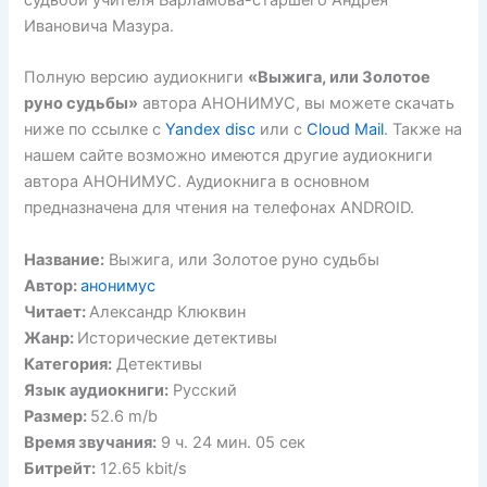
судьбой учителя Варламова-старшего Андрея
Ивановича Мазура.
Полную версию аудиокниги
«Выжига, или Золотое
руно судьбы»
автора АНОНИМУС, вы можете скачать
ниже по ссылке с
Yandex disc
или с
Cloud Mail
. Также на
нашем сайте возможно имеются другие аудиокниги
автора АНОНИМУС. Аудиокнига в основном
предназначена для чтения на телефонах ANDROID.
Название:
Выжига, или Золотое руно судьбы
Автор:
анонимус
Читает:
Александр Клюквин
Жанр:
Исторические детективы
Категория:
Детективы
Язык аудиокниги:
Русский
Размер:
52.6 m/b
Время звучания:
9 ч. 24 мин. 05 сек
Битрейт:
12.65 kbit/s