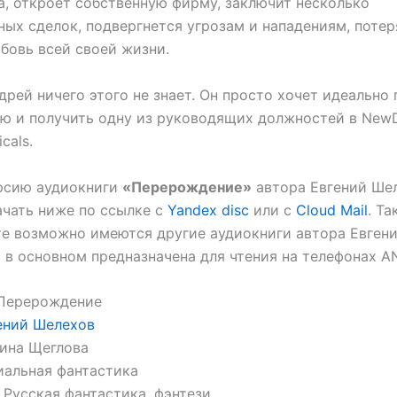
, откроет собственную фирму, заключит несколько
ных сделок, подвергнется угрозам и нападениям, потер
бовь всей своей жизни.
дрей ничего этого не знает. Он просто хочет идеально
ию и получить одну из руководящих должностей в Ne
cals.
рсию аудиокниги
«Перерождение»
автора Евгений Шел
чать ниже по ссылке с
Yandex disc
или с
Cloud Mail
. Та
е возможно имеются другие аудиокниги автора Евген
 в основном предназначена для чтения на телефонах A
Перерождение
ений Шелехов
ина Щеглова
альная фантастика
Русская фантастика, фэнтези