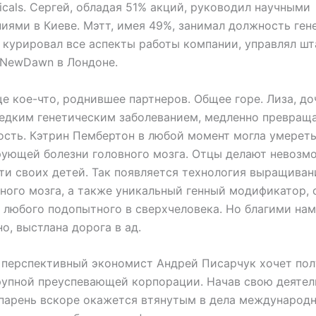
icals. Сергей, обладая 51% акций, руководил научными
иями в Киеве. Мэтт, имея 49%, занимал должность ген
 курировал все аспекты работы компании, управлял шт
 NewDawn в Лондоне.
е кое-что, роднившее партнеров. Общее горе. Лиза, до
редким генетическим заболеванием, медленно превра
сть. Кэтрин Пембертон в любой момент могла умереть
ующей болезни головного мозга. Отцы делают невозм
ти своих детей. Так появляется технология выращиван
ного мозга, а также уникальный генный модификатор,
 любого подопытного в сверхчеловека. Но благими на
но, выстлана дорога в ад.
 перспективный экономист Андрей Писарчук хочет пол
рупной преуспевающей корпорации. Начав свою деятел
парень вскоре окажется втянутым в дела международ