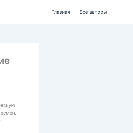
Главная
Все авторы
ие
евскую
несмен,
–