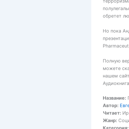
терроризма
полулегаль
обретет лю
Но пока Ан
презентац
Pharmaceuti
Полную ве
можете ска
нашем сайт
Аудиокнига
Название:
Автор:
Евг
Читает:
Ир
Жанр:
Соци
Категория: