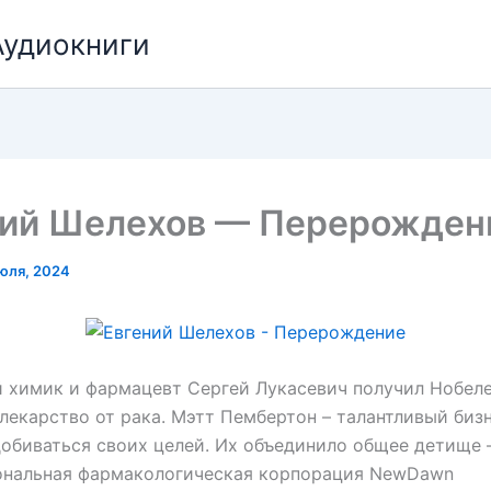
Аудиокниги
ний Шелехов — Перерожден
юля, 2024
 химик и фармацевт Сергей Лукасевич получил Нобел
лекарство от рака. Мэтт Пембертон – талантливый биз
биваться своих целей. Их объединило общее детище 
ональная фармакологическая корпорация NewDawn