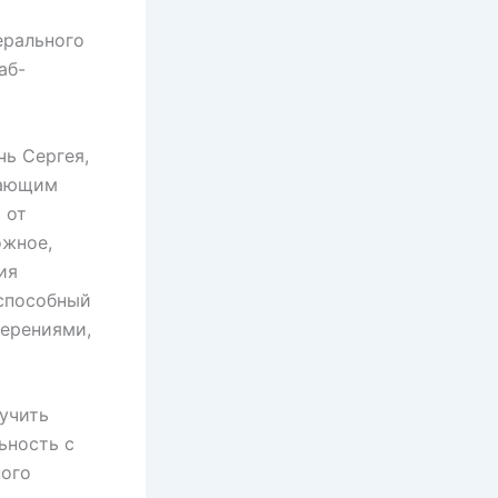
ерального
аб-
чь Сергея,
щающим
 от
ожное,
ия
 способный
мерениями,
учить
ьность с
ного