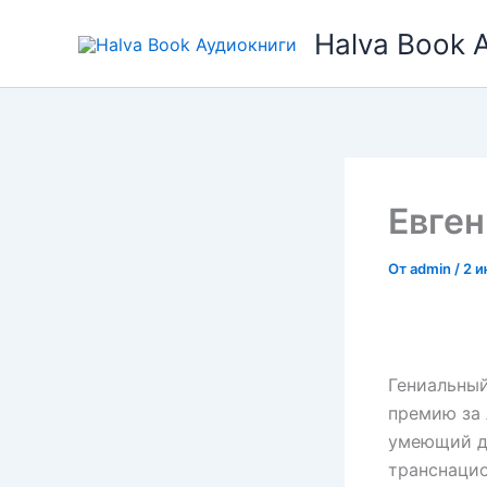
Перейти
Halva Book 
к
содержимому
Евге
От
admin
/
2 и
Гениальный
премию за 
умеющий до
транснаци