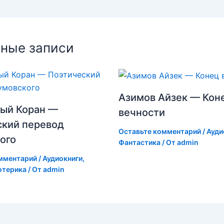
ные записи
Азимов Айзек — Кон
ый Коран —
вечности
ский перевод
Оставьте комментарий
/
Ауди
ого
Фантастика
/ От
admin
мментарий
/
Аудиокниги
,
отерика
/ От
admin