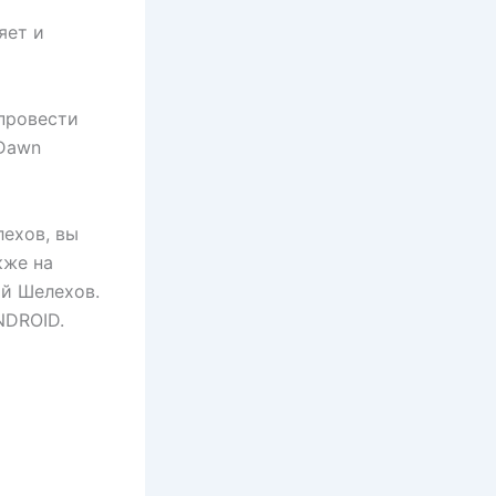
яет и
 провести
wDawn
ехов, вы
кже на
ий Шелехов.
NDROID.