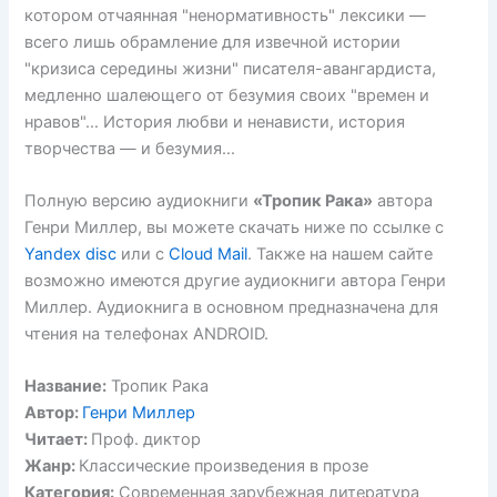
котором отчаянная "ненормативность" лексики —
всего лишь обрамление для извечной истории
"кризиса середины жизни" писателя-авангардиста,
медленно шалеющего от безумия своих "времен и
нравов"… История любви и ненависти, история
творчества — и безумия…
Полную версию аудиокниги
«Тропик Рака»
автора
Генри Миллер, вы можете скачать ниже по ссылке с
Yandex disc
или с
Cloud Mail
. Также на нашем сайте
возможно имеются другие аудиокниги автора Генри
Миллер. Аудиокнига в основном предназначена для
чтения на телефонах ANDROID.
Название:
Тропик Рака
Автор:
Генри Миллер
Читает:
Проф. диктор
Жанр:
Классические произведения в прозе
Категория:
Современная зарубежная литература