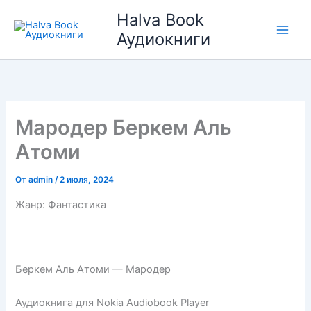
Перейти
Halva Book
к
Аудиокниги
содержимому
Мародер Беркем Аль
Атоми
От
admin
/
2 июля, 2024
Жанр: Фантастика
Беркем Аль Атоми — Мародер
Аудиокнига для Nokia Audiobook Player