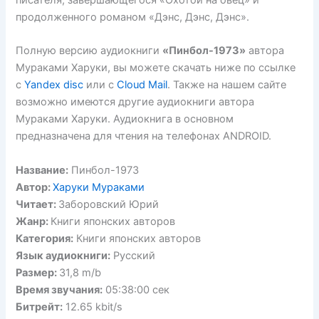
писателя, завершающегося «Охотой на овец» и
продолженного романом «Дэнс, Дэнс, Дэнс».
Полную версию аудиокниги
«Пинбол-1973»
автора
Мураками Харуки, вы можете скачать ниже по ссылке
с
Yandex disc
или с
Cloud Mail
. Также на нашем сайте
возможно имеются другие аудиокниги автора
Мураками Харуки. Аудиокнига в основном
предназначена для чтения на телефонах ANDROID.
Название:
Пинбол-1973
Автор:
Харуки Мураками
Читает:
Заборовский Юрий
Жанр:
Книги японских авторов
Категория:
Книги японских авторов
Язык аудиокниги:
Русский
Размер:
31,8 m/b
Время звучания:
05:38:00 сек
Битрейт:
12.65 kbit/s