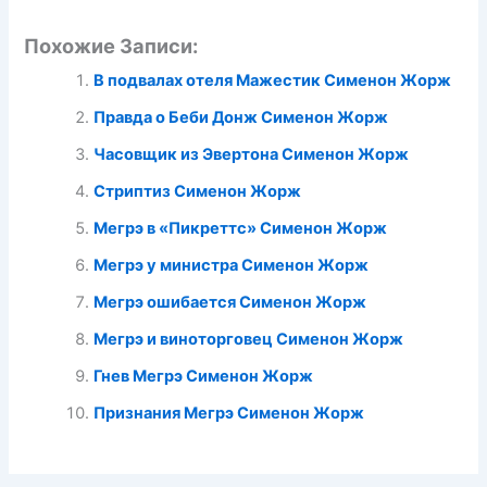
Похожие Записи:
В подвалах отеля Мажестик Сименон Жорж
Правда о Беби Донж Сименон Жорж
Часовщик из Эвертона Сименон Жорж
Стриптиз Сименон Жорж
Мегрэ в «Пикреттс» Сименон Жорж
Мегрэ у министра Сименон Жорж
Мегрэ ошибается Сименон Жорж
Мегрэ и виноторговец Сименон Жорж
Гнев Мегрэ Сименон Жорж
Признания Мегрэ Сименон Жорж