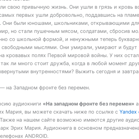
ли свою привычную жизнь. Они ушли в грязь и кровь в
самых первых ушли добровольно, поддавшись на плам
в. Они были юношами, школьниками, открывающими для
ир, но стали пушечным мясом, солдатами, сбросив м
нно со школьной формой, и ненужными теперь буквар
 свободными мыслями. Они умирали, умирают и будут
на кровавых полях Первой мировой войны. У них остал
 так ли много стоит дружба, когда в любой момент дру
ывернутыми внутренностями? Выжить сегодня и завтра
 — на Западном фронте без перемен.
рсию аудиокниги
«На западном фронте без перемен»
а
х Мария, вы можете скачать ниже по ссылке с
Yandex 
 Также на нашем сайте возможно имеются другие ауди
арк Эрих Мария. Аудиокнига в основном предназначен
телефонах ANDROID.