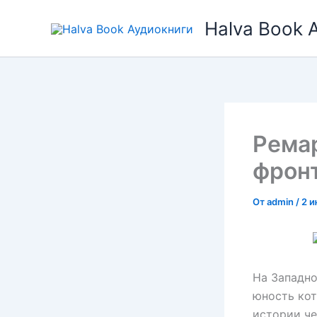
Перейти
Halva Book 
к
содержимому
Рема
фронт
От
admin
/
2 и
На Западно
юность кот
истории че