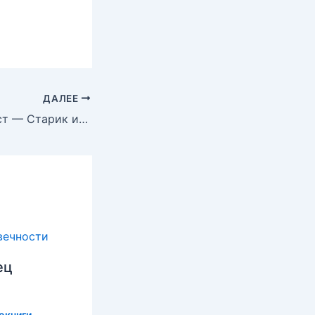
ДАЛЕЕ
Хемингуэй Эрнест — Старик и Море
ец
окниги
,