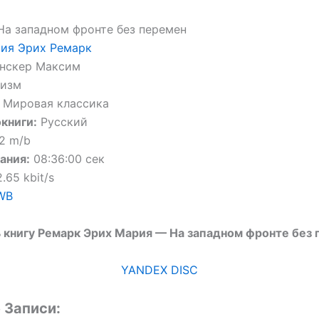
а западном фронте без перемен
ия Эрих Ремарк
нскер Максим
лизм
Мировая классика
книги:
Русский
,2 m/b
ания:
08:36:00 сек
.65 kbit/s
WB
 книгу Ремарк Эрих Мария — На западном фронте без
YANDEX DISC
 Записи: