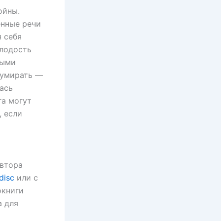
ойны.
енные речи
 себя
олодость
ными
 умирать —
ась
га могут
, если
втора
disc
или с
окниги
а для