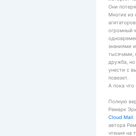
Они потеря
Многие из 
агитаторо
огромный м
одновреме
знаниями и
тысячами, 
дружба, но
унести с в
повезет.
А пока что
Полную ве
Ремарк Эри
Cloud Mail
.
автора Рем
чтения на 