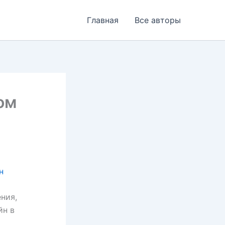
Главная
Все авторы
ом
ния,
йн в