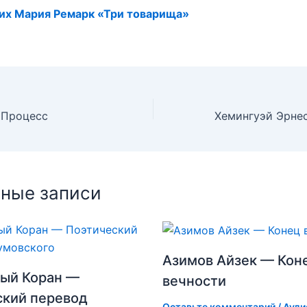
их Мария Ремарк «Три товарища»
 Процесс
ные записи
Азимов Айзек — Кон
ый Коран —
вечности
ский перевод
Оставьте комментарий
/
Ауди