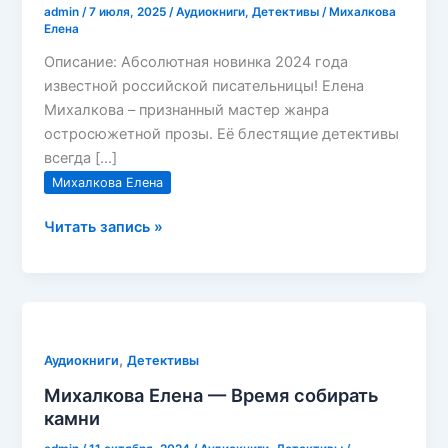
admin
/
7 июля, 2025
/
Аудиокниги
,
Детективы
/
Михалкова
Елена
Описание: Абсолютная новинка 2024 года
известной российской писательницы! Елена
Михалкова – признанный мастер жанра
остросюжетной прозы. Её блестящие детективы
всегда […]
Михалкова Елена
Михалкова
Читать запись »
Елена
—
Колодец
и
бабочка
,
Аудиокниги
Детективы
Михалкова Елена — Время собирать
камни