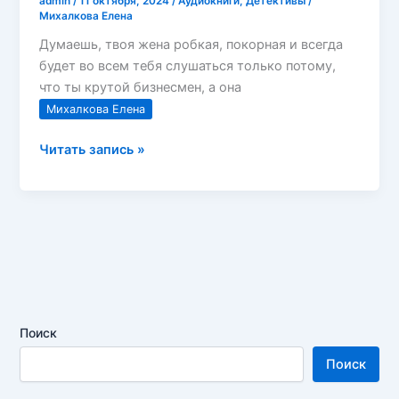
admin
/
11 октября, 2024
/
Аудиокниги
,
Детективы
/
Михалкова Елена
Думаешь, твоя жена робкая, покорная и всегда
будет во всем тебя слушаться только потому,
что ты крутой бизнесмен, а она
Михалкова Елена
Михалкова
Читать запись »
Елена
—
Время
собирать
камни
Поиск
Поиск