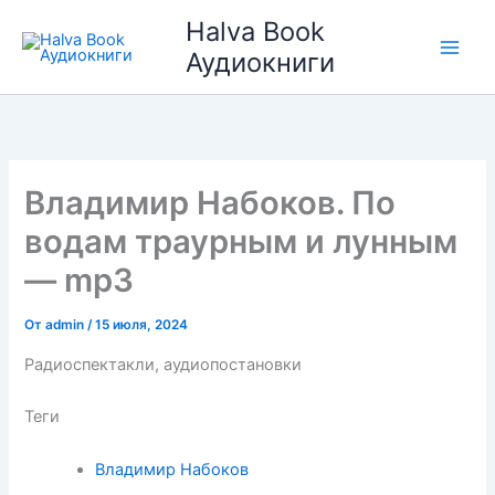
Перейти
Halva Book
к
Аудиокниги
содержимому
Владимир Набоков. По
водам траурным и лунным
— mp3
От
admin
/
15 июля, 2024
Радиоспектакли, аудиопостановки
Теги
Владимир Набоков