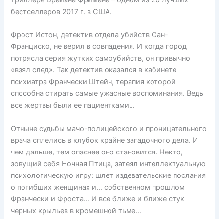
триллере Брайана Фримана – одном из 20 лучших
бестселлеров 2017 г. в США.
Фрост Истон, детектив отдела убийств Сан-
Франциско, не верил в совпадения. И когда город
потрясла серия жутких самоубийств, он привычно
«взял след». Так детектив оказался в кабинете
психиатра Франчески Штейн, терапия которой
способна стирать самые ужасные воспоминания. Ведь
все жертвы были ее пациентками…
Отныне судьбы мачо-полицейского и проницательного
врача сплелись в клубок крайне загадочного дела. И
чем дальше, тем опаснее оно становится. Некто,
зовущий себя Ночная Птица, затеял интеллектуальную
психологическую игру: шлет издевательские послания
о погибших женщинах и… собственном прошлом
Франчески и Фроста… И все ближе и ближе стук
черных крыльев в кромешной тьме…