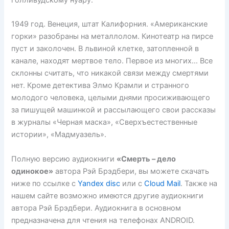
голливудскому нуару.
1949 год. Венеция, штат Калифорния. «Американские
горки» разобраны на металлолом. Кинотеатр на пирсе
пуст и заколочен. В львиной клетке, затопленной в
канале, находят мертвое тело. Первое из многих… Все
склонны считать, что никакой связи между смертями
нет. Кроме детектива Элмо Крамли и странного
молодого человека, целыми днями просиживающего
за пишущей машинкой и рассылающего свои рассказы
в журналы «Черная маска», «Сверхъестественные
истории», «Мадмуазель».
Полную версию аудиокниги
«Смерть – дело
одинокое»
автора Рэй Брэдбери, вы можете скачать
ниже по ссылке с
Yandex disc
или с
Cloud Mail
. Также на
нашем сайте возможно имеются другие аудиокниги
автора Рэй Брэдбери. Аудиокнига в основном
предназначена для чтения на телефонах ANDROID.