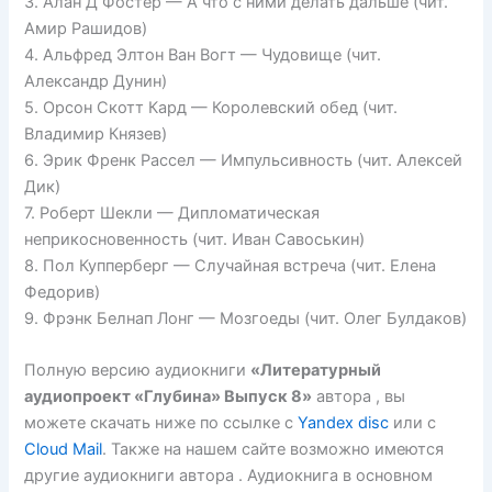
3. Алан Д Фостер — А что с ними делать дальше (чит.
Амир Рашидов)
4. Альфред Элтон Ван Вогт — Чудовище (чит.
Александр Дунин)
5. Орсон Скотт Кард — Королевский обед (чит.
Владимир Князев)
6. Эрик Френк Рассел — Импульсивность (чит. Алексей
Дик)
7. Роберт Шекли — Дипломатическая
неприкосновенность (чит. Иван Савоськин)
8. Пол Купперберг — Случайная встреча (чит. Елена
Федорив)
9. Фрэнк Белнап Лонг — Мозгоеды (чит. Олег Булдаков)
Полную версию аудиокниги
«Литературный
аудиопроект «Глубина» Выпуск 8»
автора , вы
можете скачать ниже по ссылке с
Yandex disc
или с
Cloud Mail
. Также на нашем сайте возможно имеются
другие аудиокниги автора . Аудиокнига в основном