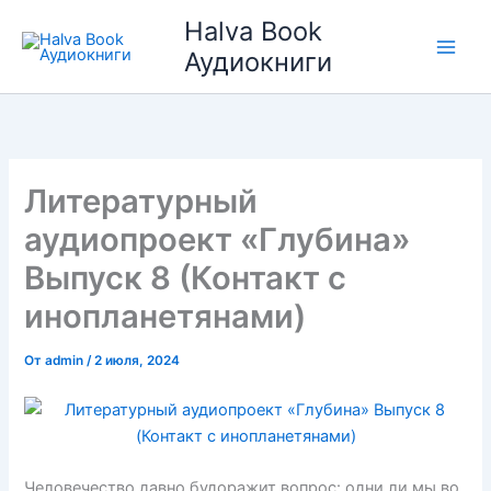
Перейти
Halva Book
к
Аудиокниги
содержимому
Литературный
аудиопроект «Глубина»
Выпуск 8 (Контакт с
инопланетянами)
От
admin
/
2 июля, 2024
Человечество давно будоражит вопрос: одни ли мы во