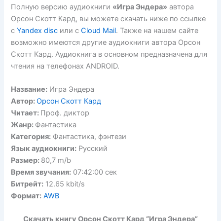
Полную версию аудиокниги
«Игра Эндера»
автора
Орсон Скотт Кард, вы можете скачать ниже по ссылке
с
Yandex disc
или с
Cloud Mail
. Также на нашем сайте
возможно имеются другие аудиокниги автора Орсон
Скотт Кард. Аудиокнига в основном предназначена для
чтения на телефонах ANDROID.
Название:
Игра Эндера
Автор:
Орсон Скотт Кард
Читает:
Проф. диктор
Жанр:
Фантастика
Категория:
Фантастика, фэнтези
Язык аудиокниги:
Русский
Размер:
80,7 m/b
Время звучания:
07:42:00 сек
Битрейт:
12.65 kbit/s
Формат:
AWB
Скачать книгу Орсон Скотт Кард “Игра Эндера”