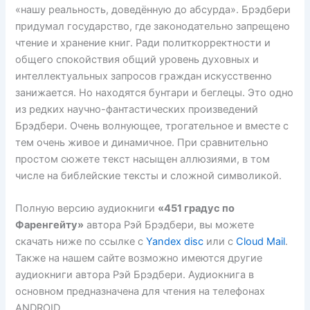
«нашу реальность, доведённую до абсурда». Брэдбери
придумал государство, где законодательно запрещено
чтение и хранение книг. Ради политкорректности и
общего спокойствия общий уровень духовных и
интеллектуальных запросов граждан искусственно
занижается. Но находятся бунтари и беглецы. Это одно
из редких научно-фантастических произведений
Брэдбери. Очень волнующее, трогательное и вместе с
тем очень живое и динамичное. При сравнительно
простом сюжете текст насыщен аллюзиями, в том
числе на библейские тексты и сложной символикой.
Полную версию аудиокниги
«451 градус по
Фаренгейту»
автора Рэй Брэдбери, вы можете
скачать ниже по ссылке с
Yandex disc
или с
Cloud Mail
.
Также на нашем сайте возможно имеются другие
аудиокниги автора Рэй Брэдбери. Аудиокнига в
основном предназначена для чтения на телефонах
ANDROID.