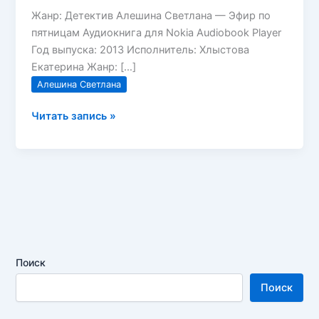
Жанр: Детектив Алешина Светлана — Эфир по
пятницам Аудиокнига для Nokia Audiobook Player
Год выпуска: 2013 Исполнитель: Хлыстова
Екатерина Жанр: […]
Алешина Светлана
Эфир
Читать запись »
по
пятницам
Алешина
Светлана
Поиск
Поиск