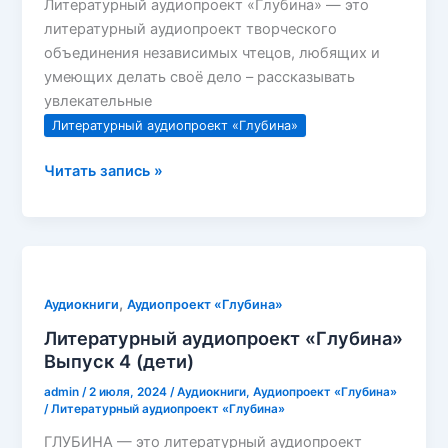
Литературный аудиопроект «Глубина» — это
литературный аудиопроект творческого
объединения независимых чтецов, любящих и
умеющих делать своё дело – рассказывать
увлекательные
Литературный аудиопроект «Глубина»
Литературный
Читать запись »
аудиопроект
«Глубина».
Выпуск
5
(Путешествие
,
Аудиокниги
Аудиопроект «Глубина»
во
Литературный аудиопроект «Глубина»
времени)
Выпуск 4 (дети)
admin
/
2 июля, 2024
/
Аудиокниги
,
Аудиопроект «Глубина»
/
Литературный аудиопроект «Глубина»
ГЛУБИНА — это литературный аудиопроект