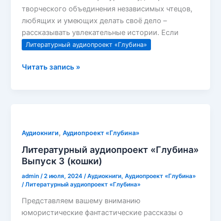
творческого объединения независимых чтецов,
любящих и умеющих делать своё дело –
рассказывать увлекательные истории. Если
Литературный аудиопроект «Глубина»
Литературный
Читать запись »
аудиопроект
«Глубина»
Выпуск
4
(дети)
,
Аудиокниги
Аудиопроект «Глубина»
Литературный аудиопроект «Глубина»
Выпуск 3 (кошки)
admin
/
2 июля, 2024
/
Аудиокниги
,
Аудиопроект «Глубина»
/
Литературный аудиопроект «Глубина»
Представляем вашему вниманию
юмористические фантастические рассказы о