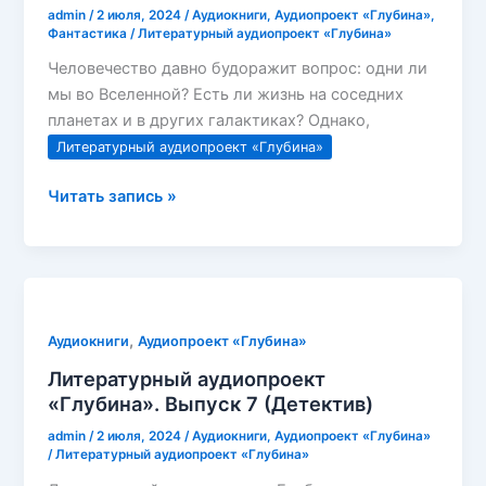
admin
/
2 июля, 2024
/
Аудиокниги
,
Аудиопроект «Глубина»
,
Фантастика
/
Литературный аудиопроект «Глубина»
Человечество давно будоражит вопрос: одни ли
мы во Вселенной? Есть ли жизнь на соседних
планетах и в других галактиках? Однако,
Литературный аудиопроект «Глубина»
Литературный
Читать запись »
аудиопроект
«Глубина»
Выпуск
8
(Контакт
,
Аудиокниги
Аудиопроект «Глубина»
с
Литературный аудиопроект
инопланетянами)
«Глубина». Выпуск 7 (Детектив)
admin
/
2 июля, 2024
/
Аудиокниги
,
Аудиопроект «Глубина»
/
Литературный аудиопроект «Глубина»