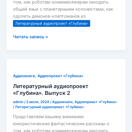
том, как роботам-коммивояжерам находить
общий язык с планетарными колонистами, как
одолеть демонов-клептоманов из
Литературный аудиопроект «Глубина»
Литературный
Читать запись »
аудиопроект
«Глубина»
Выпуск
3
(кошки)
,
Аудиокниги
Аудиопроект «Глубина»
Литературный аудиопроект
«Глубина». Выпуск 2
admin
/
2 июля, 2024
/
Аудиокниги
,
Аудиопроект «Глубина»
/
Литературный аудиопроект «Глубина»
Представляем вашему вниманию
юмористические фантастические рассказы о
том, как роботам-коммивояжерам находить