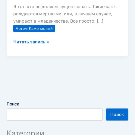
Я тот, кто не должен существовать. Такие как я
рождаются мертвыми, или, в лучшем случае,
умирают в младенчестве. Все просто: […]
Артем Каменистый
Артем
Читать запись »
Каменистый
—
Альфа-
ноль
Поиск
Поиск
Категории