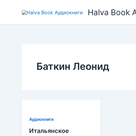
Перейти
Halva Book 
к
содержимому
Баткин Леонид
Аудиокниги
Итальянское