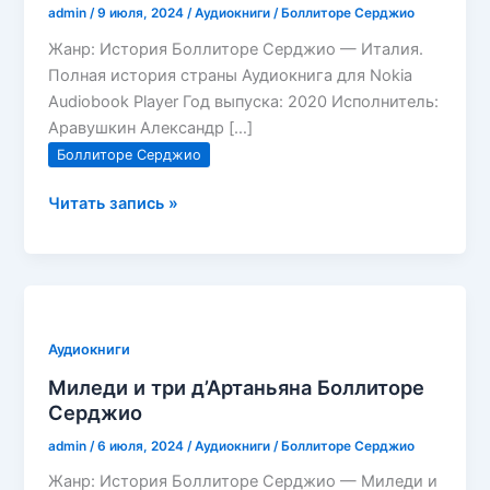
admin
/
9 июля, 2024
/
Аудиокниги
/
Боллиторе Серджио
Жанр: История Боллиторе Серджио — Италия.
Полная история страны Аудиокнига для Nokia
Audiobook Player Год выпуска: 2020 Исполнитель:
Аравушкин Александр […]
Боллиторе Серджио
Италия.
Читать запись »
Полная
история
страны
Боллиторе
Серджио
Аудиокниги
Миледи и три д’Артаньяна Боллиторе
Серджио
admin
/
6 июля, 2024
/
Аудиокниги
/
Боллиторе Серджио
Жанр: История Боллиторе Серджио — Миледи и