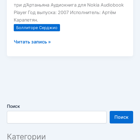
три д’Артаньяна Аудиокнига для Nokia Audiobook
Player Год выпуска: 2007 Исполнитель: Артём
Карапетян.
Боллиторе Серджио
Миледи
Читать запись »
и
три
д’Артаньяна
Боллиторе
Серджио
Поиск
Поиск
Категории