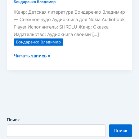
Бондаренко Владимир
Жанр: Детская литература Бондаренко Владимир
— Снежное чудо Аудиокнига для Nokia Audiobook
Player Исполнитель: SHRDLU Жанр: Сказка
Издательство: Аудиокнига своими […]
Бондаренко Владимир
Снежное
Читать запись »
чудо
Бондаренко
Владимир
Поиск
Поиск