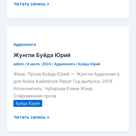
Буйда
Читать запись »
Юрий
—
Сады
виверны
Аудиокниги
Жунгли Буйда Юрий
admin
/
8 июля, 2024
/
Аудиокниги
/
Буйда Юрий
Жанр: Проза Буйда Юрий — Жунгли Аудиокнига
для Nokia Audiobook Player Год выпуска: 2018
Исполнитель: Чубарова Елена Жанр:
Современная проза
Буйда Юрий
Жунгли
Читать запись »
Буйда
Юрий