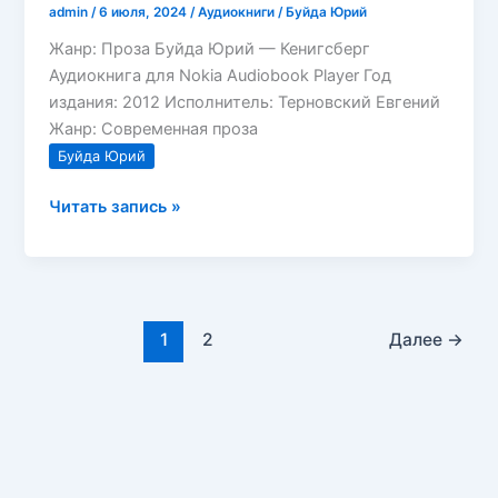
admin
/
6 июля, 2024
/
Аудиокниги
/
Буйда Юрий
Жанр: Проза Буйда Юрий — Кенигсберг
Аудиокнига для Nokia Audiobook Player Год
издания: 2012 Исполнитель: Терновский Евгений
Жанр: Современная проза
Буйда Юрий
Кенигсберг
Читать запись »
Буйда
Юрий
1
2
Далее
→