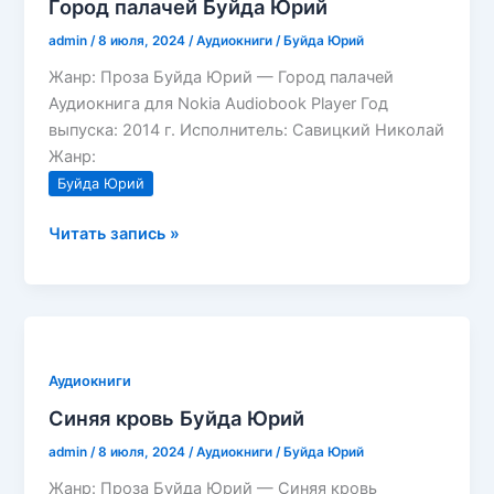
Город палачей Буйда Юрий
admin
/
8 июля, 2024
/
Аудиокниги
/
Буйда Юрий
Жанр: Проза Буйда Юрий — Город палачей
Аудиокнига для Nokia Audiobook Player Год
выпуска: 2014 г. Исполнитель: Савицкий Николай
Жанр:
Буйда Юрий
Город
Читать запись »
палачей
Буйда
Юрий
Аудиокниги
Синяя кровь Буйда Юрий
admin
/
8 июля, 2024
/
Аудиокниги
/
Буйда Юрий
Жанр: Проза Буйда Юрий — Синяя кровь