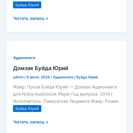
Буйда Юрий
Дон
Читать запись »
Домино
Буйда
Юрий
Аудиокниги
Домзак Буйда Юрий
admin
/
8 июля, 2024
/
Аудиокниги
/
Буйда Юрий
Жанр: Проза Буйда Юрий — Домзак Аудиокнига
для Nokia Audiobook Player Год выпуска: 2014 г.
Исполнитель: Панкратова Людмила Жанр: Роман
Буйда Юрий
Домзак
Читать запись »
Буйда