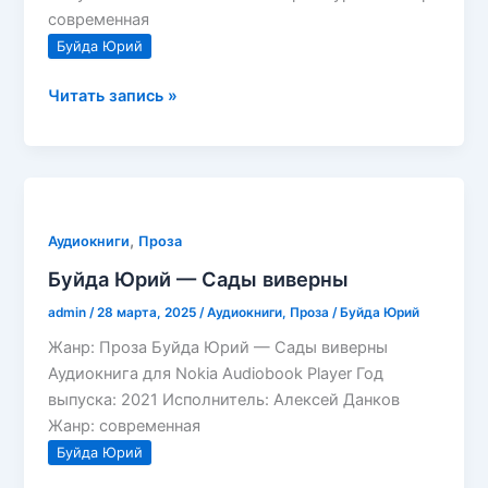
современная
Буйда Юрий
Буйда
Читать запись »
Юрий
—
Прусская
невеста
,
Аудиокниги
Проза
Буйда Юрий — Сады виверны
admin
/
28 марта, 2025
/
Аудиокниги
,
Проза
/
Буйда Юрий
Жанр: Проза Буйда Юрий — Сады виверны
Аудиокнига для Nokia Audiobook Player Год
выпуска: 2021 Исполнитель: Алексей Данков
Жанр: современная
Буйда Юрий