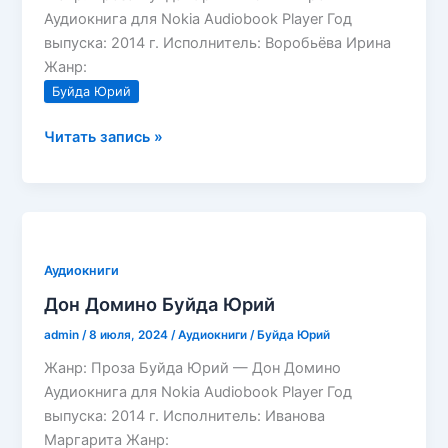
Аудиокнига для Nokia Audiobook Player Год
выпуска: 2014 г. Исполнитель: Воробьёва Ирина
Жанр:
Буйда Юрий
Синяя
Читать запись »
кровь
Буйда
Юрий
Аудиокниги
Дон Домино Буйда Юрий
admin
/
8 июля, 2024
/
Аудиокниги
/
Буйда Юрий
Жанр: Проза Буйда Юрий — Дон Домино
Аудиокнига для Nokia Audiobook Player Год
выпуска: 2014 г. Исполнитель: Иванова
Маргарита Жанр: