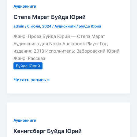
Аудиокниги
Степа Марат Буйда Юрий
admin
/
6 июля, 2024
/
Аудиокниги
/
Буйда Юрий
Жанр: Проза Буйда Юрий — Степа Марат
Аудиокнига для Nokia Audiobook Player Год
издания: 2013 Исполнитель: Заборовский Юрий
Жанр: Рассказ
Буйда Юрий
Степа
Читать запись »
Марат
Буйда
Юрий
Аудиокниги
Кенигсберг Буйда Юрий