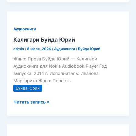
Юрий
Аудиокниги
Калигари Буйда Юрий
admin
/
8 июля, 2024
/
Аудиокниги
/
Буйда Юрий
Жанр: Проза Буйда Юрий — Калигари
Аудиокнига для Nokia Audiobook Player Год
выпуска: 2014 г. Исполнитель: Иванова
Маргарита Жанр: Повесть
Буйда Юрий
Калигари
Читать запись »
Буйда
Юрий