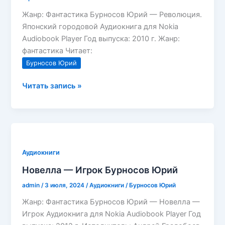
Жанр: Фантастика Бурносов Юрий — Революция.
Японский городовой Аудиокнига для Nokia
Audiobook Player Год выпуска: 2010 г. Жанр:
фантастика Читает:
Бурносов Юрий
Революция.
Читать запись »
Японский
городовой
Бурносов
Юрий
Аудиокниги
Новелла — Игрок Бурносов Юрий
admin
/
3 июля, 2024
/
Аудиокниги
/
Бурносов Юрий
Жанр: Фантастика Бурносов Юрий — Новелла —
Игрок Аудиокнига для Nokia Audiobook Player Год