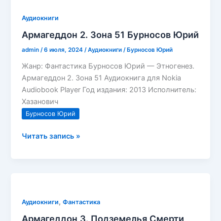
Юрий
Аудиокниги
Армагеддон 2. Зона 51 Бурносов Юрий
admin
/
6 июля, 2024
/
Аудиокниги
/
Бурносов Юрий
Жанр: Фантастика Бурносов Юрий — Этногенез.
Армагеддон 2. Зона 51 Аудиокнига для Nokia
Audiobook Player Год издания: 2013 Исполнитель:
Хазанович
Бурносов Юрий
Армагеддон
Читать запись »
2.
Зона
51
Бурносов
Юрий
,
Аудиокниги
Фантастика
Армагеддон 3. Подземелья Смерти