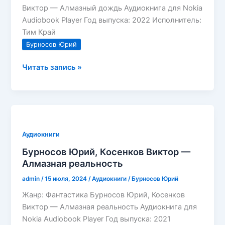
Виктор — Алмазный дождь Аудиокнига для Nokia
Audiobook Player Год выпуска: 2022 Исполнитель:
Тим Край
Бурносов Юрий
Бурносов
Читать запись »
Юрий,
Косенков
Виктор
—
Алмазный
Аудиокниги
дождь
Бурносов Юрий, Косенков Виктор —
Алмазная реальность
admin
/
15 июля, 2024
/
Аудиокниги
/
Бурносов Юрий
Жанр: Фантастика Бурносов Юрий, Косенков
Виктор — Алмазная реальность Аудиокнига для
Nokia Audiobook Player Год выпуска: 2021