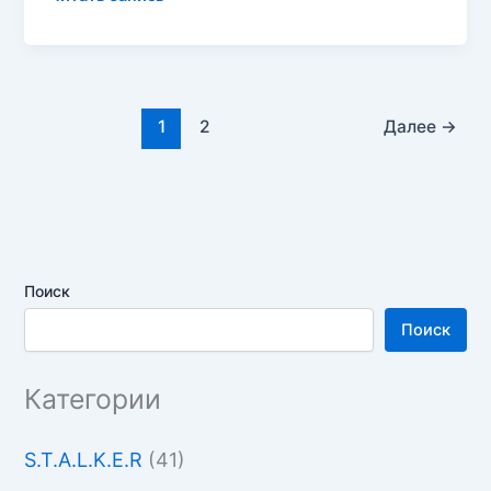
—
Лис
пустыни
Бурносов
Юрий
1
2
Далее
→
Поиск
Поиск
Категории
S.T.A.L.K.E.R
(41)