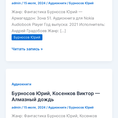
admin
/
15 июля, 2024
/
Аудиокниги
/
Бурносов Юрий
Жанр: Фантастика Бурносов Юрий —
Армагеддон: Зона 51. Аудиокнига для Nokia
Audiobook Player Год выпуска: 2021 Исполнитель:
Андрей Градобоев Жанр: […]
Бурносов Юрий
Бурносов
Читать запись »
Юрий
—
Армагеддон:
Зона
51.
Аудиокниги
Бурносов Юрий, Косенков Виктор —
Алмазный дождь
admin
/
15 июля, 2024
/
Аудиокниги
/
Бурносов Юрий
Жанр: Фантастика Бурносов Юрий, Косенков