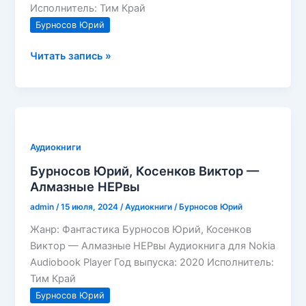
Исполнитель: Тим Край
Бурносов Юрий
Бурносов
Читать запись »
Юрий,
Косенков
Виктор
—
Алмазная
Аудиокниги
реальность
Бурносов Юрий, Косенков Виктор —
Алмазные НЕРвы
admin
/
15 июля, 2024
/
Аудиокниги
/
Бурносов Юрий
Жанр: Фантастика Бурносов Юрий, Косенков
Виктор — Алмазные НЕРвы Аудиокнига для Nokia
Audiobook Player Год выпуска: 2020 Исполнитель:
Тим Край
Бурносов Юрий