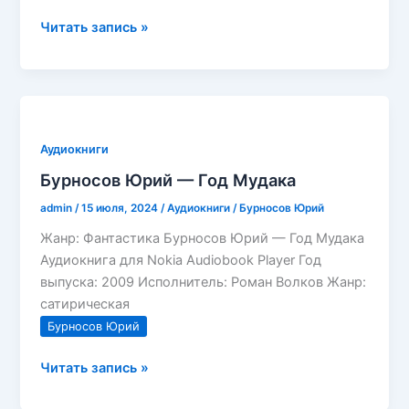
Бурносов
Читать запись »
Юрий,
Косенков
Виктор
—
Алмазные
Аудиокниги
НЕРвы
Бурносов Юрий — Год Мудака
admin
/
15 июля, 2024
/
Аудиокниги
/
Бурносов Юрий
Жанр: Фантастика Бурносов Юрий — Год Мудака
Аудиокнига для Nokia Audiobook Player Год
выпуска: 2009 Исполнитель: Роман Волков Жанр:
сатирическая
Бурносов Юрий
Бурносов
Читать запись »
Юрий