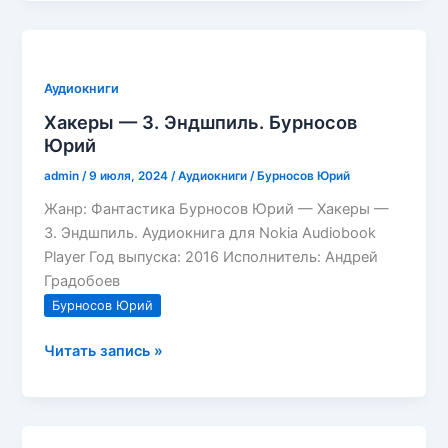
—
Год
Мудака
Аудиокниги
Хакеры — 3. Эндшпиль. Бурносов
Юрий
admin
/
9 июля, 2024
/
Аудиокниги
/
Бурносов Юрий
Жанр: Фантастика Бурносов Юрий — Хакеры —
3. Эндшпиль. Аудиокнига для Nokia Audiobook
Player Год выпуска: 2016 Исполнитель: Андрей
Градобоев
Бурносов Юрий
Хакеры
Читать запись »
—
3.
Эндшпиль.
Бурносов