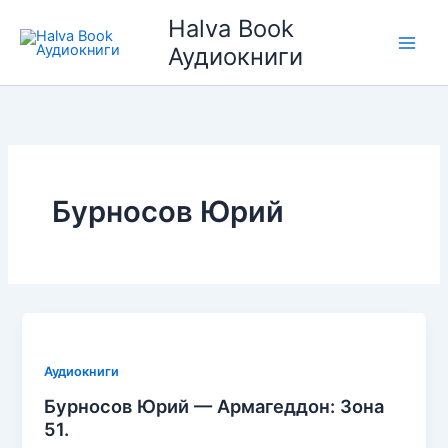
Перейти
Halva Book
к
Аудиокниги
содержимому
Бурносов Юрий
Аудиокниги
Бурносов Юрий — Армагеддон: Зона
51.