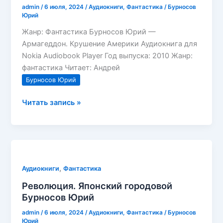
admin
/
6 июля, 2024
/
Аудиокниги
,
Фантастика
/
Бурносов
Юрий
Жанр: Фантастика Бурносов Юрий —
Армагеддон. Крушение Америки Аудиокнига для
Nokia Audiobook Player Год выпуска: 2010 Жанр:
фантастика Читает: Андрей
Бурносов Юрий
Армагеддон.
Читать запись »
Крушение
Америки
Бурносов
Юрий
,
Аудиокниги
Фантастика
Революция. Японский городовой
Бурносов Юрий
admin
/
6 июля, 2024
/
Аудиокниги
,
Фантастика
/
Бурносов
Юрий