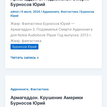
Бурносов Юрий
admin
/
6 июля, 2024
/
Аудиокниги
,
Фантастика
/
Бурносов
Юрий
Жанр: Фантастика Бурносов Юрий —
Армагеддон 3. Подземелья Смерти Аудиокнига
для Nokia Audiobook Player Год выпуска: 2013 г.
Жанр: фантастика
Бурносов Юрий
Армагеддон
Читать запись »
3.
Подземелья
Смерти
Бурносов
Юрий
,
Аудиокниги
Фантастика
Армагеддон. Крушение Америки
Бурносов Юрий