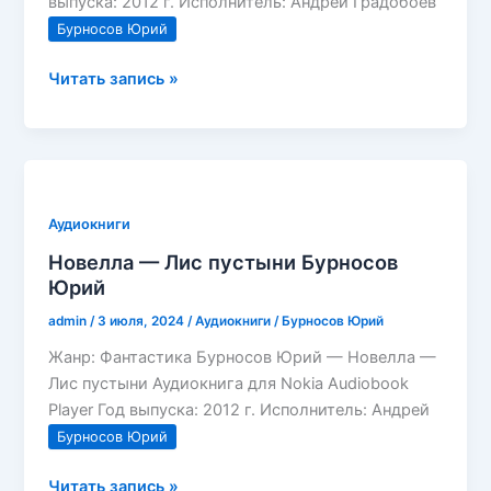
выпуска: 2012 г. Исполнитель: Андрей Градобоев
Бурносов Юрий
Новелла
Читать запись »
—
Игрок
Бурносов
Юрий
Аудиокниги
Новелла — Лис пустыни Бурносов
Юрий
admin
/
3 июля, 2024
/
Аудиокниги
/
Бурносов Юрий
Жанр: Фантастика Бурносов Юрий — Новелла —
Лис пустыни Аудиокнига для Nokia Audiobook
Player Год выпуска: 2012 г. Исполнитель: Андрей
Бурносов Юрий
Новелла
Читать запись »