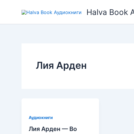
Перейти
Halva Book 
к
содержимому
Лия Арден
Аудиокниги
Лия Арден — Во