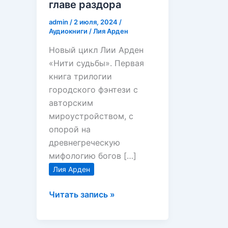
главе раздора
admin
/
2 июля, 2024
/
Аудиокниги
/
Лия Арден
Новый цикл Лии Арден
«Нити судьбы». Первая
книга трилогии
городского фэнтези с
авторским
мироустройством, с
опорой на
древнегреческую
мифологию богов […]
Лия Арден
Лия
Читать запись »
Арден
—