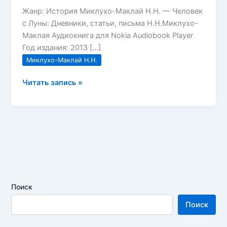
Жанр: История Миклухо-Маклай Н.Н. — Человек
с Луны: Дневники, статьи, письма Н.Н.Миклухо-
Маклая Аудиокнига для Nokia Audiobook Player
Год издания: 2013 […]
Миклухо-Маклай Н.Н.
Человек
Читать запись »
с
Луны
Миклухо-
Маклай
Н.Н.
Поиск
Поиск