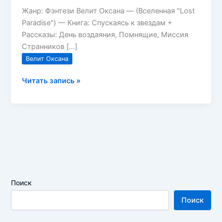
Жанр: Фэнтези Велит Оксана — (Вселенная "Lost
Paradise") — Книга: Спускаясь к звездам +
Рассказы: День воздаяния, Помнящие, Миссия
Странников […]
Велит Оксана
Спускаясь
Читать запись »
к
звездам
Велит
Оксана
Поиск
Поиск