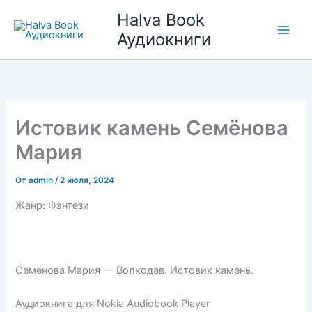
Перейти
Halva Book
к
Аудиокниги
содержимому
Истовик камень Семёнова
Мария
От
admin
/
2 июля, 2024
Жанр: Фэнтези
Семёнова Мария — Волкодав. Истовик камень.
Аудиокнига для Nokia Audiobook Player