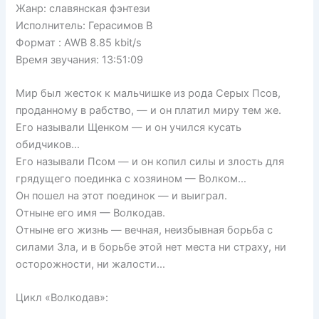
Жанр: славянская фэнтези
Исполнитель: Герасимов В
Формат : AWB 8.85 kbit/s
Bремя звучания: 13:51:09
Мир был жесток к мальчишке из рода Серых Псов,
проданному в рабство, — и он платил миру тем же.
Его называли Щенком — и он учился кусать
обидчиков…
Его называли Псом — и он копил силы и злость для
грядущего поединка с хозяином — Волком…
Он пошел на этот поединок — и выиграл.
Отныне его имя — Волкодав.
Отныне его жизнь — вечная, неизбывная борьба с
силами Зла, и в борьбе этой нет места ни страху, ни
осторожности, ни жалости…
Цикл «Волкодав»: