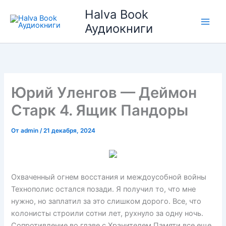
Перейти
Halva Book
к
Аудиокниги
содержимому
Юрий Уленгов — Деймон
Старк 4. Ящик Пандоры
От
admin
/
21 декабря, 2024
Охваченный огнем восстания и междоусобной войны
Технополис остался позади. Я получил то, что мне
нужно, но заплатил за это слишком дорого. Все, что
колонисты строили сотни лет, рухнуло за одну ночь.
Сопротивление во главе с Хранителем Памяти все еще