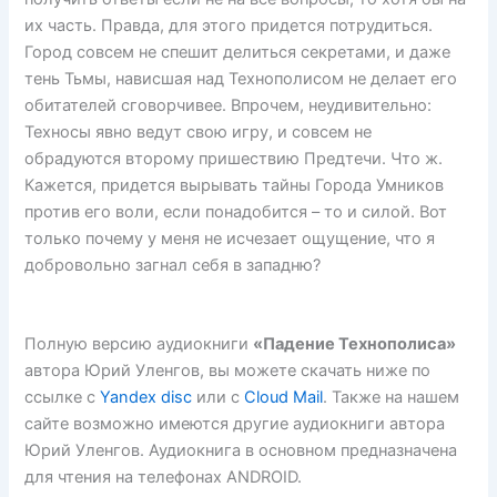
их часть. Правда, для этого придется потрудиться.
Город совсем не спешит делиться секретами, и даже
тень Тьмы, нависшая над Технополисом не делает его
обитателей сговорчивее. Впрочем, неудивительно:
Техносы явно ведут свою игру, и совсем не
обрадуются второму пришествию Предтечи. Что ж.
Кажется, придется вырывать тайны Города Умников
против его воли, если понадобится – то и силой. Вот
только почему у меня не исчезает ощущение, что я
добровольно загнал себя в западню?
Полную версию аудиокниги
«Падение Технополиса»
автора Юрий Уленгов, вы можете скачать ниже по
ссылке с
Yandex disc
или с
Cloud Mail
. Также на нашем
сайте возможно имеются другие аудиокниги автора
Юрий Уленгов. Аудиокнига в основном предназначена
для чтения на телефонах ANDROID.