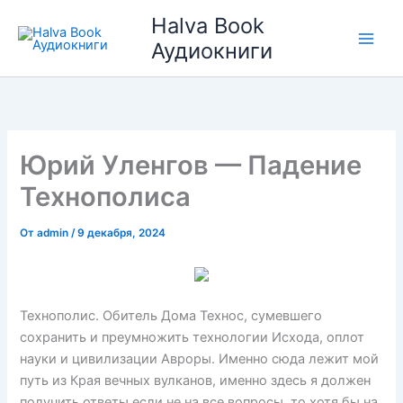
Перейти
Halva Book
к
Аудиокниги
содержимому
Юрий Уленгов — Падение
Технополиса
От
admin
/
9 декабря, 2024
Технополис. Обитель Дома Технос, сумевшего
сохранить и преумножить технологии Исхода, оплот
науки и цивилизации Авроры. Именно сюда лежит мой
путь из Края вечных вулканов, именно здесь я должен
получить ответы если не на все вопросы, то хотя бы на