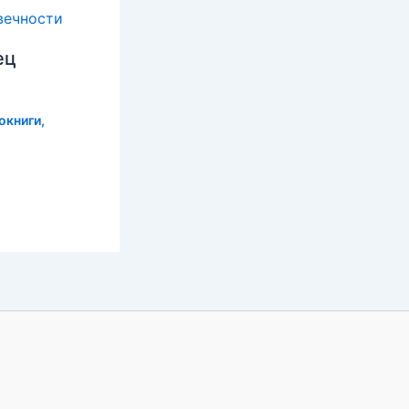
ец
окниги
,