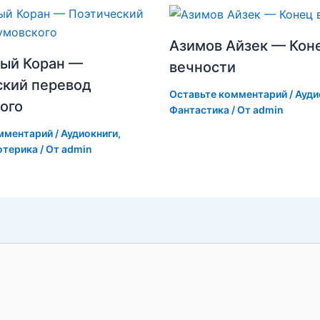
Азимов Айзек — Кон
ый Коран —
вечности
ский перевод
Оставьте комментарий
/
Ауди
ого
Фантастика
/ От
admin
мментарий
/
Аудиокниги
,
отерика
/ От
admin