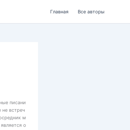
Главная
Все авторы
мные писани
е не встреч
посредник м
 является о