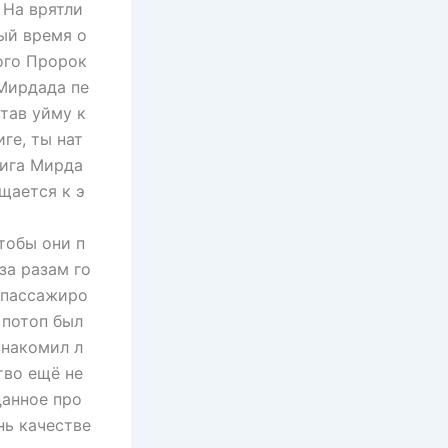
. На врятли
ый время о
ого Пророк
 Мирдада пе
итав уйму к
ге, ты нат
нига Мирда
щается к э
тобы они п
за разам го
м пассажиро
 потоп был
знакомил л
тво ещё не
данное про
нь качестве