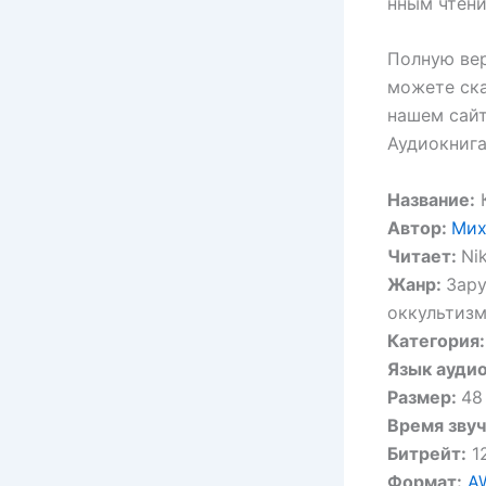
нным чтен
Полную ве
можете ска
нашем сайт
Аудиокнига
Название:
К
Автор:
Мих
Читает:
Ni
Жанр:
Зару
оккультиз
Категория:
Язык аудио
Размер:
48
Время звуч
Битрейт:
12
Формат:
A