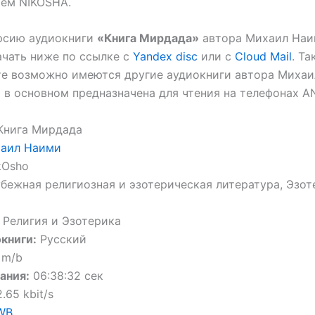
ием NIKOSHA.
рсию аудиокниги
«Книга Мирдада»
автора Михаил Наи
чать ниже по ссылке с
Yandex disc
или с
Cloud Mail
. Та
е возможно имеются другие аудиокниги автора Михаи
 в основном предназначена для чтения на телефонах A
нига Мирдада
аил Наими
kOsho
бежная религиозная и эзотерическая литература, Эзот
м
Религия и Эзотерика
книги:
Русский
 m/b
ания:
06:38:32 сек
.65 kbit/s
WB