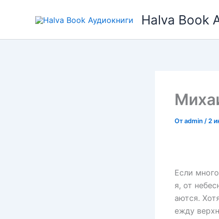
Перейти
Halva Book 
к
содержимому
Миха
От
admin
/
2 и
Если много
я, от небе
аются. Хот
ежду верхн