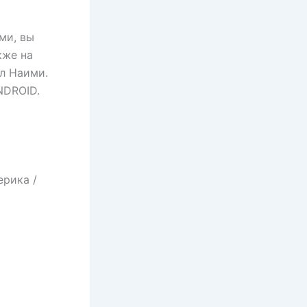
ми, вы
кже на
л Наими.
NDROID.
ерика /