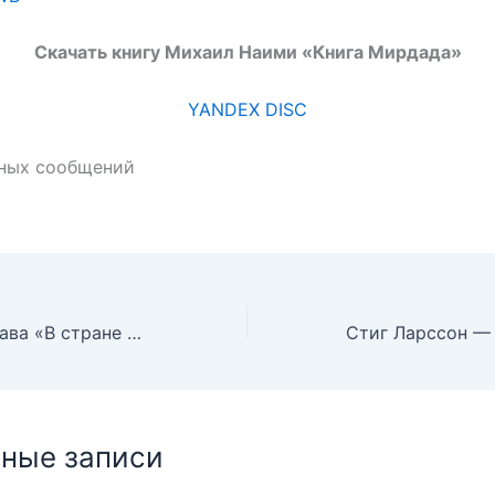
Скачать книгу Михаил Наими «Книга Мирдада»
YANDEX DISC
нных сообщений
Рюноскэ Акутагава «В стране водяных»
ные записи