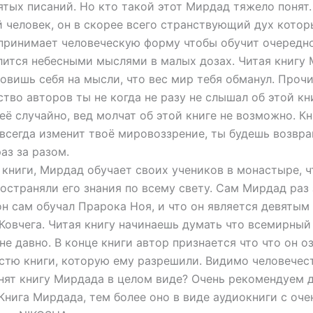
ятых писаний. Но кто такой этот Мирдад тяжело понят
 человек, он в скорее всего странствующий дух котор
принимает человеческую форму чтобы обучит очередн
лится небесными мыслями в малых дозах. Читая книгу
ловишь себя на мысли, что вес мир тебя обманул. Проч
ство авторов ты не когда не разу не слышал об этой кни
неё случайно, вед молчат об этой книге не возможно. К
авсегда изменит твоё мировоззрение, ты будешь возвра
аз за разом.
книги, Мирдад обучает своих учеников в монастыре, ч
остраняли его знания по всему свету. Сам Мирдад раз 
он сам обучал Прарока Ноя, и что он является девяты
Ковчега. Читая книгу начинаешь думать что всемирный
не давно. В конце книги автор признается что что он о
стю книги, которую ему разрешили. Видимо человечес
нят книгу Мирдада в целом виде? Очень рекомендуем 
Книга Мирдада, тем более оно в виде аудиокниги с оче