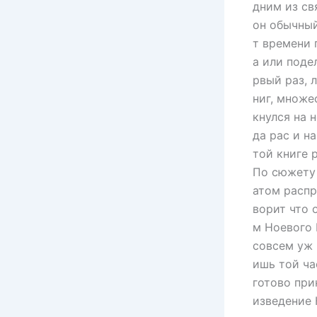
дним из св
он обычный
т времени 
а или поде
рвый раз, 
ниг, множе
кнулся на 
да рас и н
той книге р
По сюжету 
атом распр
ворит что 
м Ноевого 
совсем уж 
ишь той ча
готово при
изведение 