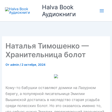
Перейти
Halva Book
к
Аудиокниги
содержимому
Наталья Тимошенко —
Хранительница болот
От
admin
/
2 октября, 2024
Кому-то бабушки оставляют домики на Лазурном
берегу, а популярной писательнице Эмилии
Вышинской досталась в наследство старая усадьба
среди полесских болот. Но это оказалось именно то,
что сейчас нужно Эмилии, переживающей творческий