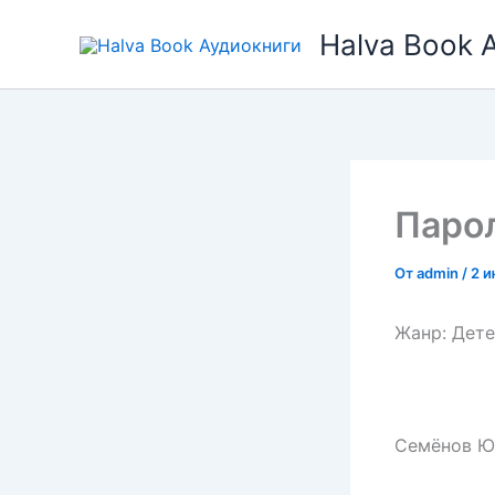
Перейти
Halva Book 
к
содержимому
Паро
От
admin
/
2 и
Жанр: Дет
Семёнов Ю