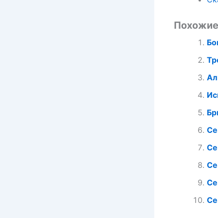
Похожие
Бо
Тр
Ал
Ис
Бр
Се
Се
Се
Се
Се