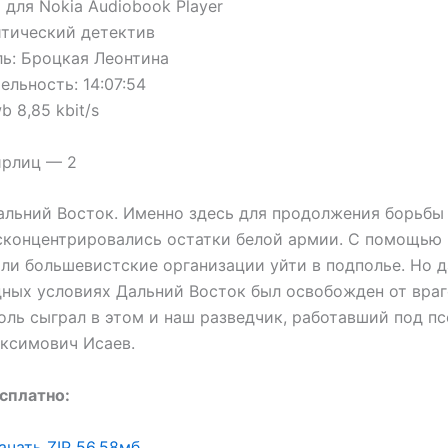
 для Nokia Audiobook Player
итический детектив
ь: Броцкая Леонтина
льность: 14:07:54
 8,85 kbit/s
ирлиц — 2
Дальний Восток. Именно здесь для продолжения борьбы
сконцентрировались остатки белой армии. С помощью
ли большевистские организации уйти в подполье. Но д
ных условиях Дальний Восток был освобожден от враг
ль сыграл в этом и наш разведчик, работавший под п
ксимович Исаев.
сплатно:
ачать ZIP
56.58мб.