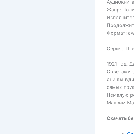
Аудиокнига
Жанр: Пол
Исполнител
Продолжите
Формат: awb
Серия: Шт
1921 год. 
Советами 
они вынуди
самых труд
Немалую ро
Максим Ма
Скачать бе
Ск