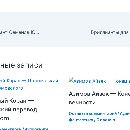
Испанский вариант Семенов Юлиан
ные записи
Азимов Айзек — Кон
ый Коран —
вечности
ский перевод
Оставьте комментарий
/
Ауди
ого
Фантастика
/ От
admin
мментарий
/
Аудиокниги
,