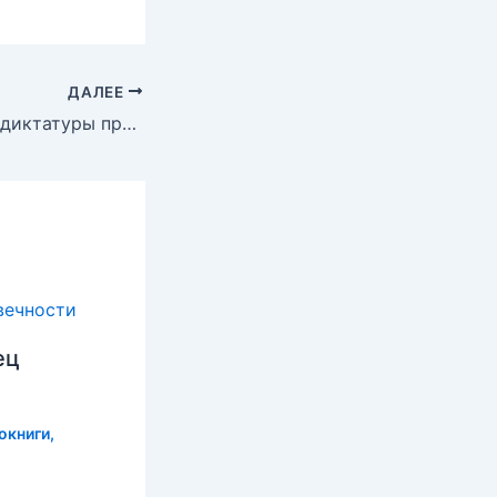
ДАЛЕЕ
Бриллианты для диктатуры пролетариата Семенов Юлиан
ец
окниги
,