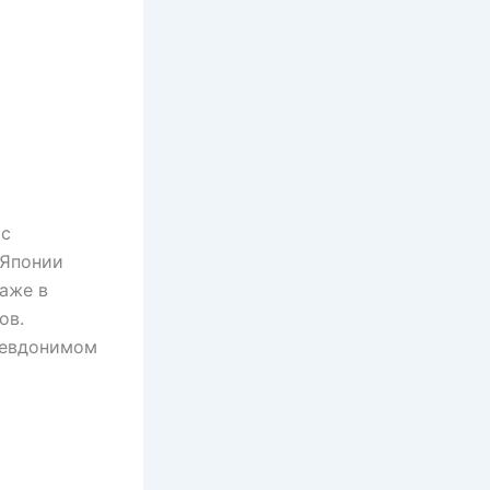
 с
 Японии
аже в
ов.
севдонимом