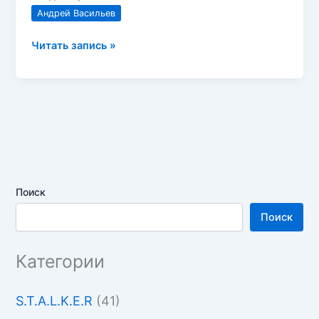
Андрей Васильев
Андрей
Читать запись »
Васильев
—
Тайные
тропы
Поиск
Поиск
Категории
S.T.A.L.K.E.R
(41)