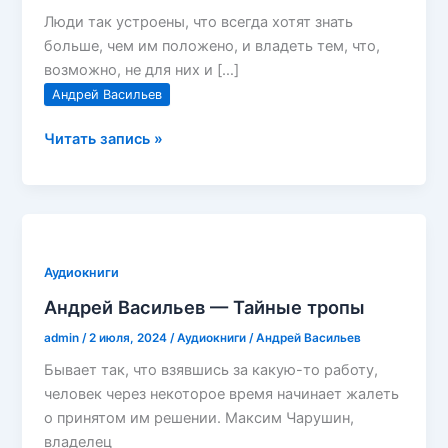
Люди так устроены, что всегда хотят знать
больше, чем им положено, и владеть тем, что,
возможно, не для них и […]
Андрей Васильев
Андрей
Читать запись »
Васильев
—
Легкий
заказ
Аудиокниги
Андрей Васильев — Тайные тропы
admin
/
2 июля, 2024
/
Аудиокниги
/
Андрей Васильев
Бывает так, что взявшись за какую-то работу,
человек через некоторое время начинает жалеть
о принятом им решении. Максим Чарушин,
владелец