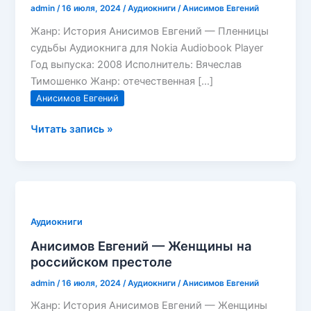
admin
/
16 июля, 2024
/
Аудиокниги
/
Анисимов Евгений
Жанр: История Анисимов Евгений — Пленницы
судьбы Аудиокнига для Nokia Audiobook Player
Год выпуска: 2008 Исполнитель: Вячеслав
Тимошенко Жанр: отечественная […]
Анисимов Евгений
Анисимов
Читать запись »
Евгений
—
Пленницы
судьбы
Аудиокниги
Анисимов Евгений — Женщины на
российском престоле
admin
/
16 июля, 2024
/
Аудиокниги
/
Анисимов Евгений
Жанр: История Анисимов Евгений — Женщины