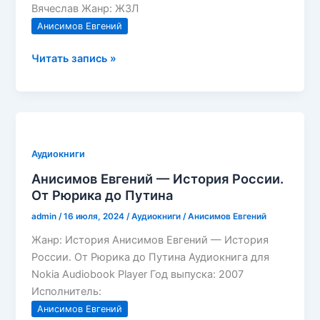
Вячеслав Жанр: ЖЗЛ
Анисимов Евгений
Анисимов
Читать запись »
Евгений
—
Елизавета
Петровна
Аудиокниги
Анисимов Евгений — История России.
От Рюрика до Путина
admin
/
16 июля, 2024
/
Аудиокниги
/
Анисимов Евгений
Жанр: История Анисимов Евгений — История
России. От Рюрика до Путина Аудиокнига для
Nokia Audiobook Player Год выпуска: 2007
Исполнитель:
Анисимов Евгений