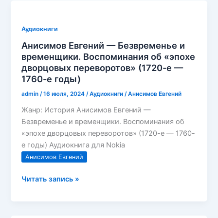
в
середине
Аудиокниги
восемнадцатого
Анисимов Евгений — Безвременье и
века.
временщики. Воспоминания об «эпохе
Борьба
дворцовых переворотов» (1720-е —
за
1760-е годы)
наследие
Петра
admin
/
16 июля, 2024
/
Аудиокниги
/
Анисимов Евгений
Жанр: История Анисимов Евгений —
Безвременье и временщики. Воспоминания об
«эпохе дворцовых переворотов» (1720-е — 1760-
е годы) Аудиокнига для Nokia
Анисимов Евгений
Анисимов
Читать запись »
Евгений
—
Безвременье