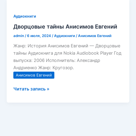
и
временщики.
Аудиокниги
Воспоминания
Дворцовые тайны Анисимов Евгений
об
«эпохе
admin
/
6 июля, 2024
/
Аудиокниги
/
Анисимов Евгений
дворцовых
Жанр: История Анисимов Евгений — Дворцовые
переворотов»
тайны Аудиокнига для Nokia Audiobook Player Год
(1720-
выпуска: 2006 Исполнитель: Александр
е
Андриенко Жанр: Кругозор.
—
Анисимов Евгений
1760-
е
Дворцовые
Читать запись »
годы)
тайны
Анисимов
Евгений