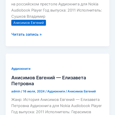
на российском престоле Аудиокнига для Nokia
Audiobook Player Год выпуска: 2011 Исполнитель:
Сушков Владимир
Анисимов Евгений
Анисимов
Читать запись »
Евгений
—
Женщины
на
российском
Аудиокниги
престоле
Анисимов Евгений — Елизавета
Петровна
admin
/
16 июля, 2024
/
Аудиокниги
/
Анисимов Евгений
Жанр: История Анисимов Евгений — Елизавета
Петровна Аудиокнига для Nokia Audiobook Player
Год выпуска: 2011 Исполнитель: Герасимов