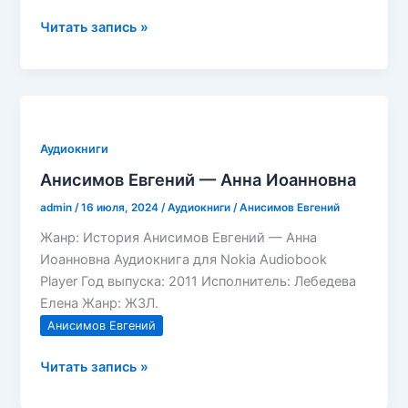
Анисимов
Читать запись »
Евгений
—
История
России.
От
Аудиокниги
Рюрика
Анисимов Евгений — Анна Иоанновна
до
Путина
admin
/
16 июля, 2024
/
Аудиокниги
/
Анисимов Евгений
Жанр: История Анисимов Евгений — Анна
Иоанновна Аудиокнига для Nokia Audiobook
Player Год выпуска: 2011 Исполнитель: Лебедева
Елена Жанр: ЖЗЛ.
Анисимов Евгений
Анисимов
Читать запись »
Евгений