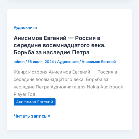
—
Анна
Иоанновна
Аудиокниги
Анисимов Евгений — Россия в
середине восемнадцатого века.
Борьба за наследие Петра
admin
/
16 июля, 2024
/
Аудиокниги
/
Анисимов Евгений
Жанр: История Анисимов Евгений — Россия в
середине восемнадцатого века. Борьба за
наследие Петра Аудиокнига для Nokia Audiobook
Player Год
Анисимов Евгений
Анисимов
Читать запись »
Евгений
—
Россия