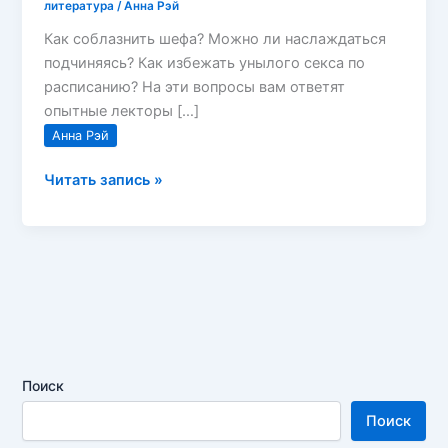
литература
/
Анна Рэй
Как соблазнить шефа? Можно ли наслаждаться
подчиняясь? Как избежать унылого секса по
расписанию? На эти вопросы вам ответят
опытные лекторы […]
Анна Рэй
Анна
Читать запись »
Рэй
—
Порочные
Поиск
Поиск