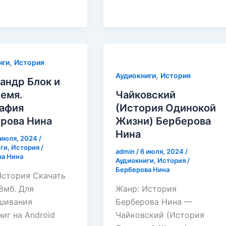
ова
,
иги
История
,
Аудиокниги
История
андр Блок и
ремя.
Чайковский
афия
(История Одинокой
рова Нина
Жизни) Берберова
Нина
 июля, 2024
/
ги
,
История
/
admin
/
6 июля, 2024
/
а Нина
Аудиокниги
,
История
/
Берберова Нина
История Скачать
18мб. Для
Жанр: История
шивания
Берберова Нина —
иг на Android
Чайковский (История