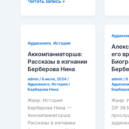
Берберова
Бербер
Читать запись »
Нина
Нина
—
Биянкурские
праздники
Аудиокн
и
,
Аудиокниги
История
другие
Алекс
рассказы
Аккомпаниаторша:
его в
Рассказы в изгнании
Биогр
Берберова Нина
Бербе
admin
/
6 июля, 2024
/
admin
/
6
Аудиокниги
,
История
/
Аудиокни
Берберова Нина
Берберов
Жанр: История
Жанр: 
Берберова Нина —
ZIP 36.
Аккомпаниаторша:
прослу
Рассказы в изгнании
аудиокн