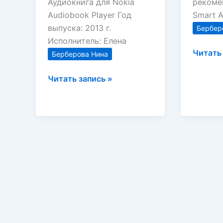
Аудиокнига для Nokia
рекоме
Audiobook Player Год
Smart A
выпуска: 2013 г.
Бербер
Исполнитель: Елена
Алекса
Читать 
Берберова Нина
Блок
Аккомпаниаторша:
и
Читать запись »
Рассказы
его
в
время.
изгнании
Биогра
Берберова
Бербер
Нина
Нина