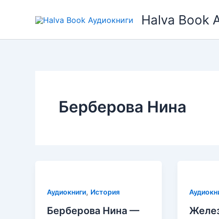
Перейти
Halva Book 
к
содержимому
Берберова Нина
,
Аудиокниги
История
Аудиокн
Берберова Нина —
Желе