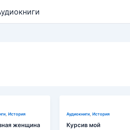
Аудиокниги
,
,
иги
История
Аудиокниги
История
зная женщина
Курсив мой