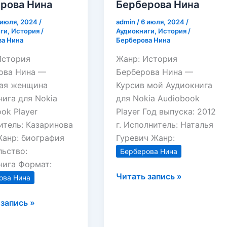
рова Нина
Берберова Нина
 июля, 2024
/
admin
/
6 июля, 2024
/
ги
,
История
/
Аудиокниги
,
История
/
а Нина
Берберова Нина
История
Жанр: История
ова Нина —
Берберова Нина —
ая женщина
Курсив мой Аудиокнига
ига для Nokia
для Nokia Audiobook
ok Player
Player Год выпуска: 2012
итель: Казаринова
г. Исполнитель: Наталья
Жанр: биография
Гуревич Жанр:
льство:
Берберова Нина
нига Формат:
Курсив
Читать запись »
ова Нина
мой
ая
Берберова
запись »
на
Нина