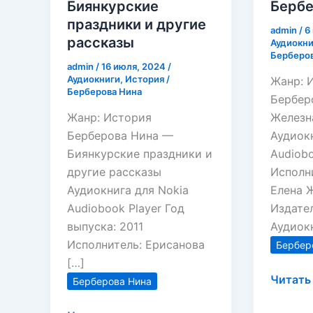
Биянкурские
Бербе
праздники и другие
admin
/
6
рассказы
Аудиокни
Берберов
admin
/
16 июля, 2024
/
Аудиокниги
,
История
/
Жанр: 
Берберова Нина
Бербер
Жанр: История
Железн
Берберова Нина —
Аудиокн
Биянкурские праздники и
Audiobo
другие рассказы
Исполн
Аудиокнига для Nokia
Елена 
Audiobook Player Год
Издате
выпуска: 2011
Аудиок
Исполнитель: Ерисанова
Бербер
[…]
Железн
Читать 
Берберова Нина
женщи