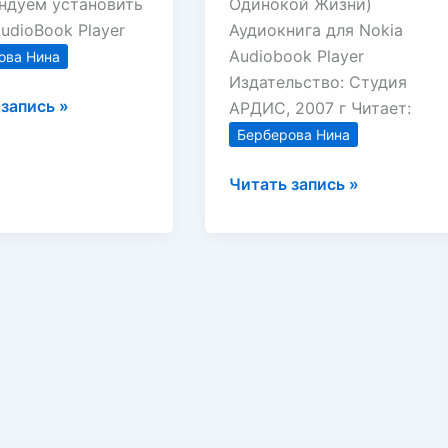
ндуем установить
Одинокой Жизни)
udioBook Player
Аудиокнига для Nokia
Audiobook Player
ова Нина
Издательство: Студия
ндр
запись »
АРДИС, 2007 г Читает:
Берберова Нина
Чайковский
Читать запись »
(История
фия
Одинокой
ова
Жизни)
Берберова
Нина