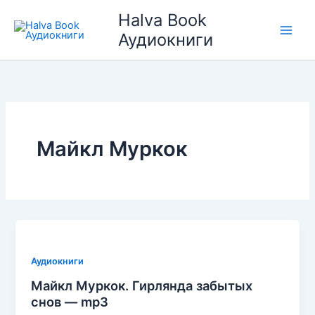
Перейти
Halva Book
к
Аудиокниги
содержимому
Майкл Муркок
Аудиокниги
Майкл Муркок. Гирлянда забытых
снов — mp3