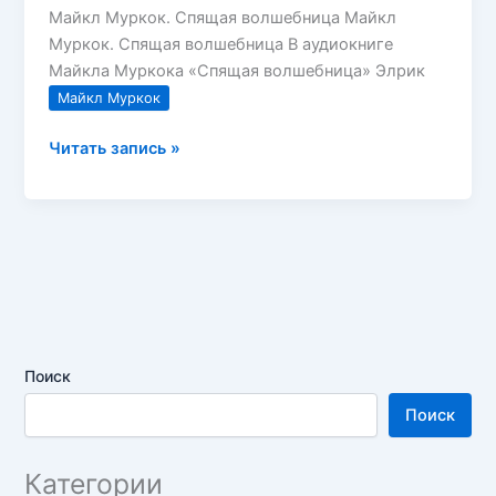
Майкл Муркок. Спящая волшебница Майкл
Муркок. Спящая волшебница В аудиокниге
Майкла Муркока «Спящая волшебница» Элрик
Майкл Муркок
Майкл
Читать запись »
Муркок.
Спящая
волшебница
—
mp3
Поиск
Поиск
Категории