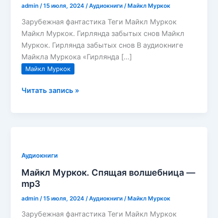
admin
/
15 июля, 2024
/
Аудиокниги
/
Майкл Муркок
Зарубежная фантастика Теги Майкл Муркок
Майкл Муркок. Гирлянда забытых снов Майкл
Муркок. Гирлянда забытых снов В аудиокниге
Майкла Муркока «Гирлянда […]
Майкл Муркок
Майкл
Читать запись »
Муркок.
Гирлянда
забытых
снов
—
Аудиокниги
mp3
Майкл Муркок. Спящая волшебница —
mp3
admin
/
15 июля, 2024
/
Аудиокниги
/
Майкл Муркок
Зарубежная фантастика Теги Майкл Муркок