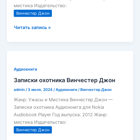
мистика Издательство:
Винчестер Джон
Блокнот
Читать запись »
экзорциста
Винчестер
Джон
Аудиокниги
Записки охотника Винчестер Джон
admin
/
3 июля, 2024
/
Аудиокниги
/
Винчестер Джон
Жанр: Ужасы и Мистика Винчестер Джон —
Записки охотника Аудиокнига для Nokia
Audiobook Player Год выпуска: 2012 Жанр:
мистика Издательство:
Винчестер Джон