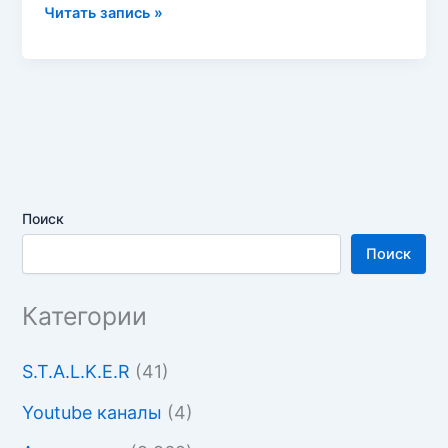
Записки
Читать запись »
охотника
Винчестер
Джон
Поиск
Поиск
Категории
S.T.A.L.K.E.R
(41)
Youtube каналы
(4)